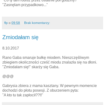
"Co ty tam robisz przez ostatnie pół godziny?"
"Zasnęłam przypadkowo..."
flp
o
09:58
Brak komentarzy:
Zmiodałam się
8.10.2017
Rano Gaba smaruje bułkę miodem. Nieszczęśliwym
zbiegiem okoliczności cześć miodu znalazła się na dłoni.
"Zmiodałam się!" skarży się Gaba.
@@@
Gabrysia zbiera z mama kasztany. W pewnym momencie
dochodzi do płotu posesji. Z oburzeniem pyta:
"A kto tu tak zapłocił??!!"