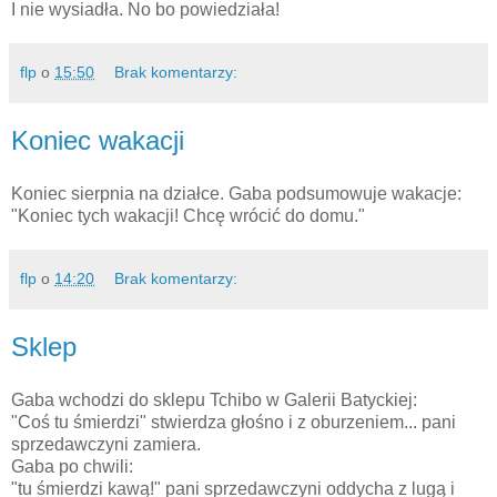
I nie wysiadła. No bo powiedziała!
flp
o
15:50
Brak komentarzy:
Koniec wakacji
Koniec sierpnia na działce. Gaba podsumowuje wakacje:
"Koniec tych wakacji! Chcę wrócić do domu."
flp
o
14:20
Brak komentarzy:
Sklep
Gaba wchodzi do sklepu Tchibo w Galerii Batyckiej:
"Coś tu śmierdzi" stwierdza głośno i z oburzeniem... pani
sprzedawczyni zamiera.
Gaba po chwili:
"tu śmierdzi kawą!" pani sprzedawczyni oddycha z lugą i