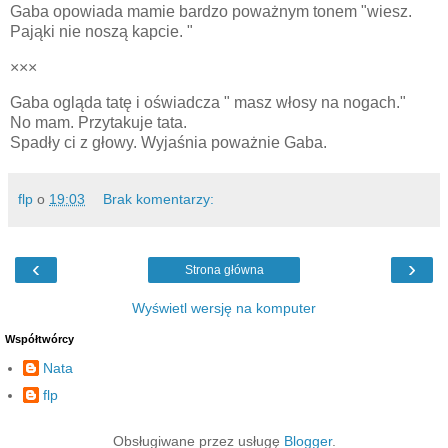
Gaba opowiada mamie bardzo poważnym tonem "wiesz.
Pająki nie noszą kapcie. "
×××
Gaba ogląda tatę i oświadcza " masz włosy na nogach."
No mam. Przytakuje tata.
Spadły ci z głowy. Wyjaśnia poważnie Gaba.
flp
o
19:03
Brak komentarzy:
‹
›
Strona główna
Wyświetl wersję na komputer
Współtwórcy
Nata
flp
Obsługiwane przez usługę
Blogger
.