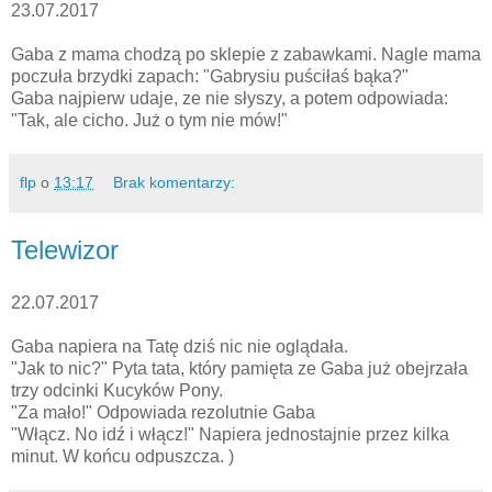
23.07.2017
Gaba z mama chodzą po sklepie z zabawkami. Nagle mama
poczuła brzydki zapach: "Gabrysiu puściłaś bąka?"
Gaba najpierw udaje, ze nie słyszy, a potem odpowiada:
"Tak, ale cicho. Już o tym nie mów!"
flp
o
13:17
Brak komentarzy:
Telewizor
22.07.2017
Gaba napiera na Tatę dziś nic nie oglądała.
"Jak to nic?" Pyta tata, który pamięta ze Gaba już obejrzała
trzy odcinki Kucyków Pony.
"Za mało!" Odpowiada rezolutnie Gaba
"Włącz. No idź i włącz!" Napiera jednostajnie przez kilka
minut. W końcu odpuszcza. )