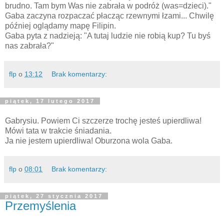
brudno. Tam bym Was nie zabrała w podróż (was=dzieci)."
Gaba zaczyna rozpaczać płacząc rzewnymi łzami... Chwilę
później oglądamy mapę Filipin.
Gaba pyta z nadzieją: "A tutaj ludzie nie robią kup? Tu byś
nas zabrała?"
flp
o
13:12
Brak komentarzy:
piątek, 17 lutego 2017
Gabrysiu. Powiem Ci szczerze trochę jesteś upierdliwa!
Mówi tata w trakcie śniadania.
Ja nie jestem upierdliwa! Oburzona wola Gaba.
flp
o
08:01
Brak komentarzy:
piątek, 27 stycznia 2017
Przemyślenia