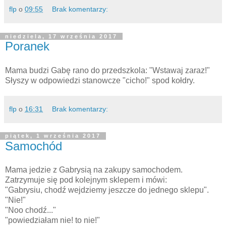
flp
o
09:55
Brak komentarzy:
niedziela, 17 września 2017
Poranek
Mama budzi Gabę rano do przedszkola: "Wstawaj zaraz!"
Słyszy w odpowiedzi stanowcze "cicho!" spod kołdry.
flp
o
16:31
Brak komentarzy:
piątek, 1 września 2017
Samochód
Mama jedzie z Gabrysią na zakupy samochodem.
Zatrzymuje się pod kolejnym sklepem i mówi:
"Gabrysiu, chodź wejdziemy jeszcze do jednego sklepu".
"Nie!"
"Noo chodź..."
"powiedziałam nie! to nie!"