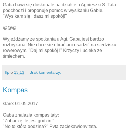
Gaba bawi się doskonale na działce u Agnieszki S. Tata
podchodzi i proponuje pomoc w wysikaniu Gabie.
"Wysikam się i dasz mi spokój!"
@@@
Wyjeżdżamy ze spotkania u Agi. Gaba jest bardzo
rozbrykana. Nie chce sie ubrać ani usadzić na siedzisku
rowerowym. "Daj mi spokój !" Krzyczy i ucieka ze
śmiechem.
flp
o
13:13
Brak komentarzy:
Kompas
stare: 01.05.2017
Gaba znalazła kompas taty:
"Zobaczę ile jest godzin."
"No to która godzina?" Pyta zaciekawiony tata.