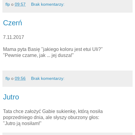
flp
o
09:57
Brak komentarzy:
Czerń
7.11.2017
Mama pyta Basię "jakiego koloru jest etui Uli?"
"Pewnie czarne, jak ... jej dusza!"
flp
o
09:56
Brak komentarzy:
Jutro
Tata chce założyć Gabie sukienkę, którą nosiła
poprzedniego dnia, ale słyszy oburzony głos:
"Jutro ją nosiłam!"