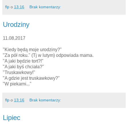
flp
o
13:16
Brak komentarzy:
Urodziny
11.08.2017
"Kiedy będą moje urodziny?"
"Za pół roku." (Tj w lutym) odpowiada mama.
"A jaki będzie tort?!"
"A jaki byś chciała?"
"Truskawkowy!"
"A gdzie jest truskawkowy?"
"W piekarni..."
flp
o
13:16
Brak komentarzy:
Lipiec