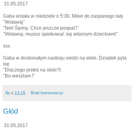
31.05.2017
Gaba wstała w niedziele o 5:30. Mówi do zaspanego taty
"Wstawaj"
"Nie! Śpimy. Chce jeszcze pospać!"
"Wstawaj. musisz opiekować się własnym dzieckiem!"
xxx
Gaba w doskonałym nastroju siedzi na stole. Dziadek pyta
się
"Dlaczego jesteś na stole?|
"Bo weszłam !"
flp
o
13:15
Brak komentarzy:
Głód
31.05.2017