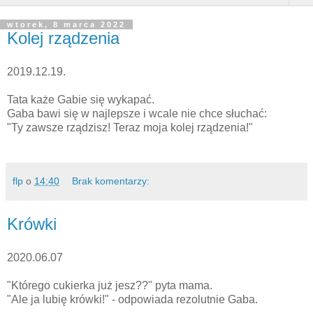
wtorek, 8 marca 2022
Kolej rządzenia
2019.12.19.
Tata każe Gabie się wykapać.
Gaba bawi się w najlepsze i wcale nie chce słuchać:
"Ty zawsze rządzisz! Teraz moja kolej rządzenia!"
flp
o
14:40
Brak komentarzy:
Krówki
2020.06.07
"Którego cukierka już jesz??" pyta mama.
"Ale ja lubię krówki!" - odpowiada rezolutnie Gaba.