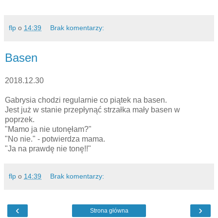
flp
o
14:39
Brak komentarzy:
Basen
2018.12.30
Gabrysia chodzi regularnie co piątek na basen.
Jest już w stanie przepłynąć strzałka mały basen w
poprzek.
"Mamo ja nie utonęłam?"
"No nie." - potwierdza mama.
"Ja na prawdę nie tonę!!"
flp
o
14:39
Brak komentarzy:
‹
›
Strona główna