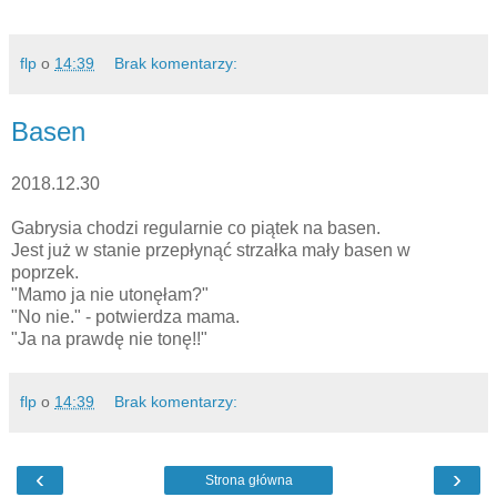
flp
o
14:39
Brak komentarzy:
Basen
2018.12.30
Gabrysia chodzi regularnie co piątek na basen.
Jest już w stanie przepłynąć strzałka mały basen w
poprzek.
"Mamo ja nie utonęłam?"
"No nie." - potwierdza mama.
"Ja na prawdę nie tonę!!"
flp
o
14:39
Brak komentarzy:
‹
›
Strona główna