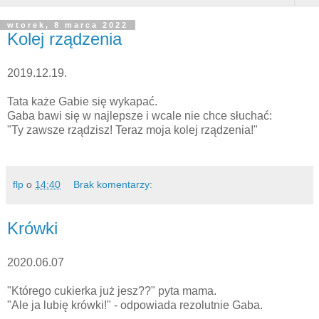
wtorek, 8 marca 2022
Kolej rządzenia
2019.12.19.
Tata każe Gabie się wykapać.
Gaba bawi się w najlepsze i wcale nie chce słuchać:
"Ty zawsze rządzisz! Teraz moja kolej rządzenia!"
flp
o
14:40
Brak komentarzy:
Krówki
2020.06.07
"Którego cukierka już jesz??" pyta mama.
"Ale ja lubię krówki!" - odpowiada rezolutnie Gaba.