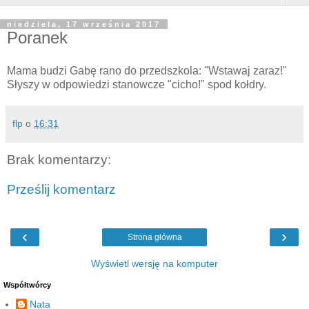
niedziela, 17 września 2017
Poranek
Mama budzi Gabę rano do przedszkola: "Wstawaj zaraz!"
Słyszy w odpowiedzi stanowcze "cicho!" spod kołdry.
flp
o
16:31
Brak komentarzy:
Prześlij komentarz
‹
›
Strona główna
Wyświetl wersję na komputer
Współtwórcy
Nata