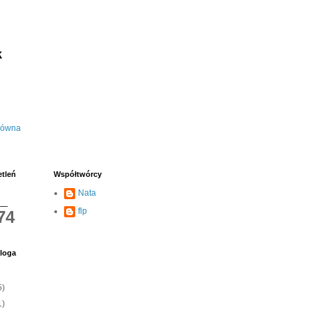
k
łówna
etleń
Współtwórcy
Nata
flp
74
loga
5)
1)