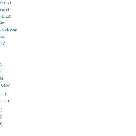
pada
(5)
śnia
(4)
nia
(10)
je
 w sklepie
izor
iny
ry
j
as
y Gaby
o
(1)
nia
(1)
1)
5)
9)