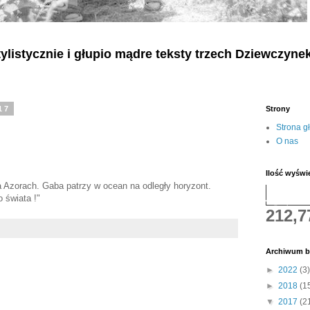
listycznie i głupio mądre teksty
trzech
Dziewczyne
17
Strony
Strona g
O nas
Ilość wyświ
 Azorach. Gaba patrzy w ocean na odległy horyzont.
 świata !"
212,7
Archiwum b
►
2022
(3)
►
2018
(1
▼
2017
(2