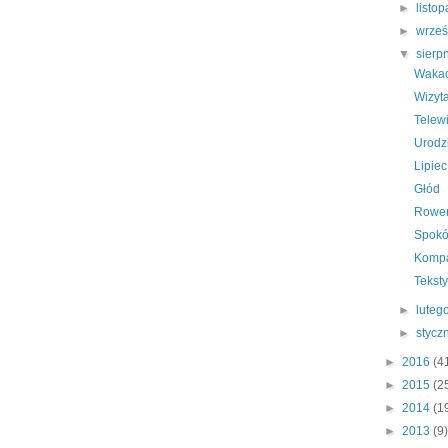
►
listo
►
wrze
▼
sierp
Wakac
Wizyta
Telew
Urodz
Lipiec
Głód
Rowe
Spokó
Komp
Tekst
►
luteg
►
stycz
►
2016
(4
►
2015
(2
►
2014
(1
►
2013
(9)