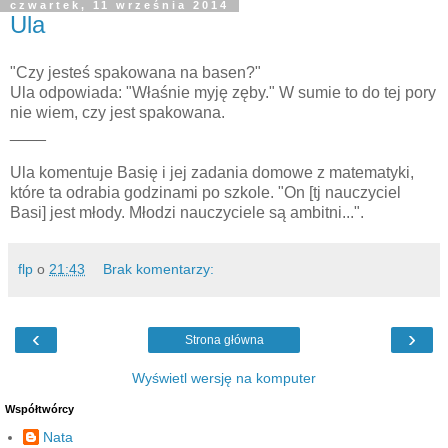
czwartek, 11 września 2014
Ula
"Czy jesteś spakowana na basen?"
Ula odpowiada: "Właśnie myję zęby." W sumie to do tej pory
nie wiem, czy jest spakowana.
____
Ula komentuje Basię i jej zadania domowe z matematyki,
które ta odrabia godzinami po szkole. "On [tj nauczyciel
Basi] jest młody. Młodzi nauczyciele są ambitni...".
flp
o
21:43
Brak komentarzy:
‹
›
Strona główna
Wyświetl wersję na komputer
Współtwórcy
Nata