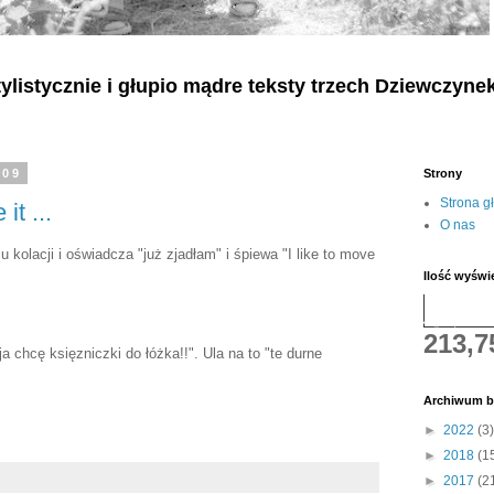
listycznie i głupio mądre teksty
trzech
Dziewczyne
009
Strony
Strona g
it ...
O nas
 kolacji i oświadcza "już zjadłam" i śpiewa "I like to move
Ilość wyświ
213,7
a chcę księzniczki do łóżka!!". Ula na to "te durne
Archiwum b
►
2022
(3)
►
2018
(1
►
2017
(2