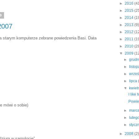
►
2016
(4
►
2015
(2
09
►
2014
(1
2007
►
2013
(9)
►
2012
(1
na starym komputerze zebrane powiedzenia Basi. Data
►
2011
(1
►
2010
(2
▼
2009
(1
►
grud
►
listo
►
wrze
►
lipca
▼
kwiet
I like 
Powie
e mówi o sobie)
►
marc
►
luteg
►
stycz
►
2008
(2)
 dziura w samolocie”