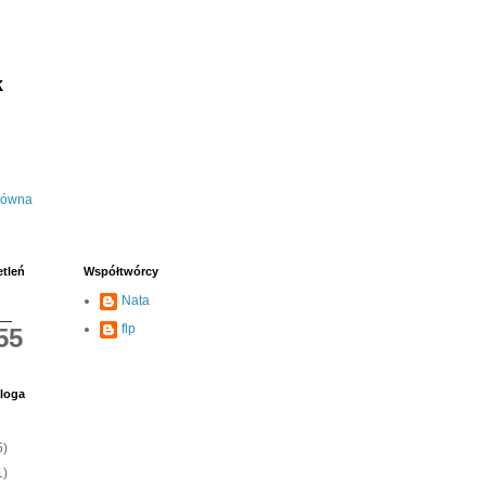
k
łówna
etleń
Współtwórcy
Nata
flp
55
loga
5)
1)