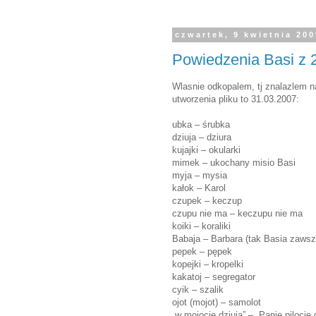
czwartek, 9 kwietnia 20
Powiedzenia Basi z 
Wlasnie odkopalem, tj znalazlem 
utworzenia pliku to 31.03.2007:
ubka – śrubka
dziuja – dziura
kujajki – okularki
mimek – ukochany misio Basi
myja – mysia
kałok – Karol
czupek – keczup
czupu nie ma – keczupu nie ma
koiki – koraliki
Babaja – Barbara (tak Basia zawsz
pepek – pępek
kopejki – kropelki
kakatoj – segregator
cyik – szalik
ojot (mojot) – samolot
„w mojocie dziuja” – „Panie pilocie