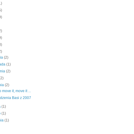
1)
5)
9)
2)
9)
8)
2)
nia
(2)
pada
(1)
śnia
(2)
(2)
nia
(2)
to move it, move it ...
dzenia Basi z 2007
a
(1)
o
(1)
nia
(1)