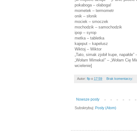
pokaboga – olaboga!
mometek – termometr
onik – słonik
mociek – smoczek
mochodzik – samochodzik
ipop – syrop
metka – tabletka
kajeput – kapelusz
Wiktoj – Wiktor
„Tato, simak zjobił kupe, napałde” 
„Wołam Mimeka!” – „Wołam Cię Mim
wcielenie]
Autor:
flp
o
17:59
Brak komentarzy:
Nowsze posty
Subskrybuj:
Posty (Atom)