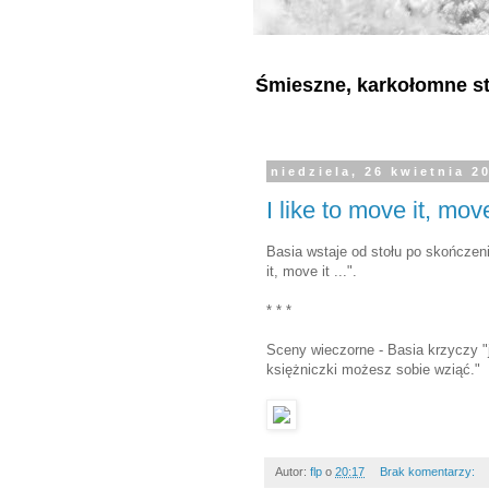
Śmieszne, karkołomne sty
niedziela, 26 kwietnia 2
I like to move it, move 
Basia wstaje od stołu po skończeniu
it, move it ...".
* * *
Sceny wieczorne - Basia krzyczy "j
księżniczki możesz sobie wziąć."
Autor:
flp
o
20:17
Brak komentarzy: