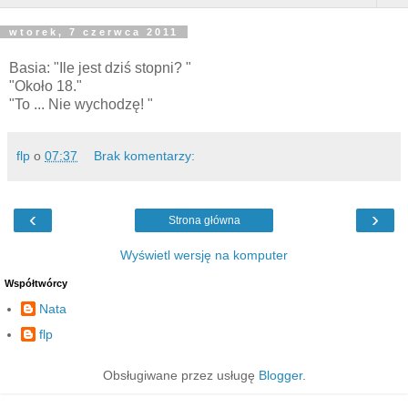
wtorek, 7 czerwca 2011
Basia: "Ile jest dziś stopni? "
"Około 18."
"To ... Nie wychodzę! "
flp
o
07:37
Brak komentarzy:
‹
›
Strona główna
Wyświetl wersję na komputer
Współtwórcy
Nata
flp
Obsługiwane przez usługę
Blogger
.