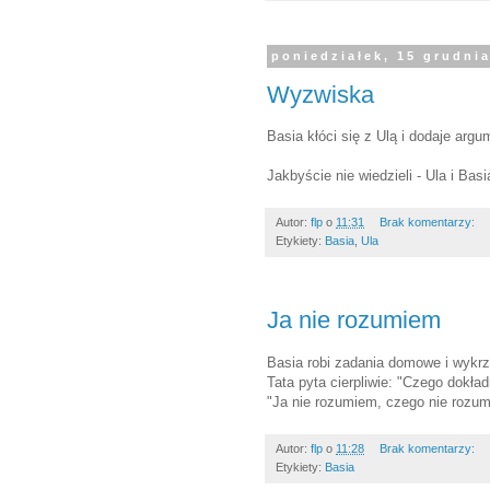
poniedziałek, 15 grudni
Wyzwiska
Basia kłóci się z Ulą i dodaje arg
Jakbyście nie wiedzieli - Ula i Bas
Autor:
flp
o
11:31
Brak komentarzy:
Etykiety:
Basia
,
Ula
Ja nie rozumiem
Basia robi zadania domowe i wykrz
Tata pyta cierpliwie: "Czego dokła
"Ja nie rozumiem, czego nie rozum
Autor:
flp
o
11:28
Brak komentarzy:
Etykiety:
Basia