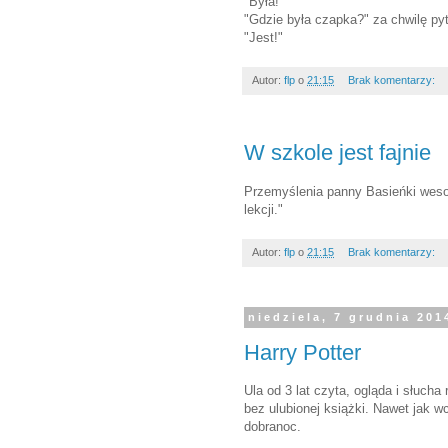
"Była!"
"Gdzie była czapka?" za chwilę pyt
"Jest!"
Autor:
flp
o
21:15
Brak komentarzy:
W szkole jest fajnie
Przemyślenia panny Basieńki wesołe
lekcji."
Autor:
flp
o
21:15
Brak komentarzy:
niedziela, 7 grudnia 201
Harry Potter
Ula od 3 lat czyta, ogląda i słucha
bez ulubionej książki. Nawet jak wc
dobranoc.