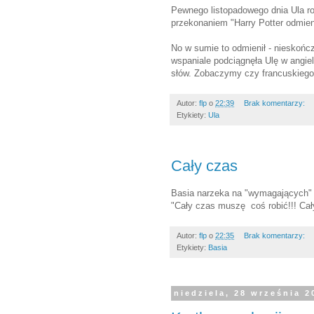
Pewnego listopadowego dnia Ula r
przekonaniem "Harry Potter odmieni
No w sumie to odmienił - nieskońc
wspaniale podciągnęła Ulę w angie
słów. Zobaczymy czy francuskiego 
Autor:
flp
o
22:39
Brak komentarzy:
Etykiety:
Ula
Cały czas
Basia narzeka na "wymagających"
"Cały czas muszę coś robić!!! Cały
Autor:
flp
o
22:35
Brak komentarzy:
Etykiety:
Basia
niedziela, 28 września 2