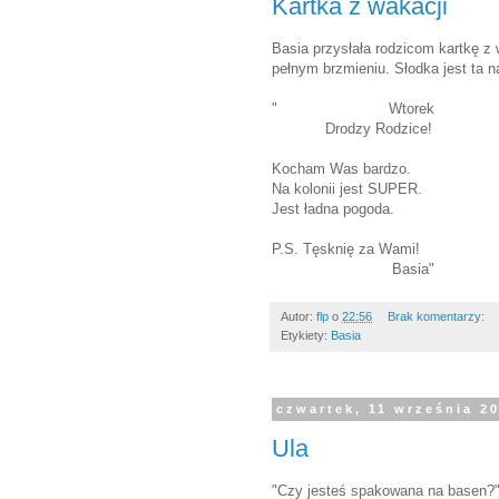
Kartka z wakacji
Basia przysłała rodzicom kartkę z w
pełnym brzmieniu. Słodka jest ta 
" Wtorek
Drodzy Rodzice!
Kocham Was bardzo.
Na kolonii jest SUPER.
Jest ładna pogoda.
P.S. Tęsknię za Wami!
Basia"
Autor:
flp
o
22:56
Brak komentarzy:
Etykiety:
Basia
czwartek, 11 września 2
Ula
"Czy jesteś spakowana na basen?