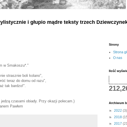
listycznie i głupio mądre teksty
trzech
Dziewczyne
Strony
Strona g
O nas
em w Smakoszu*."
Ilość wyświ
e strasznie boli kolano",
wróć teraz do domu od razu",
aż tak bardzo!".
212,2
ci jedzą czasami obiady. Przy okazji polecam.)
Archiwum b
z panem Pawłem
►
2022
(3)
►
2018
(1
►
2017
(2