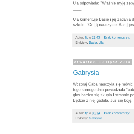
Ula odpowiada: "Właśnie myję zęby
____
Ula komentuje Basię i jej zadania
szkole. "On [tj nauczyciel Basi] je
Autor:
flp
o
21:43
Brak komentarzy:
Etykiety:
Basia
,
Ula
czwartek, 10 lipca 2014
Gabrysia
Wczoraj Gaba nauczyła się mówić "
tego samego dnia powiedziała "bab
głos bardzo się skupia i strannie p
Będzie z niej gaduła. Już się boję.
Autor:
flp
o
08:14
Brak komentarzy:
Etykiety:
Gabrysia