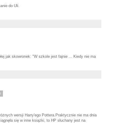
anie do Uli.
j jak skowronek: "W szkole jest fajnie ... Kiedy nie ma
4
 różnych wersji Harry'ego Pottera.Praktycznie nie ma dnia
iągnęła się w inne książki, to HP słuchany jest na