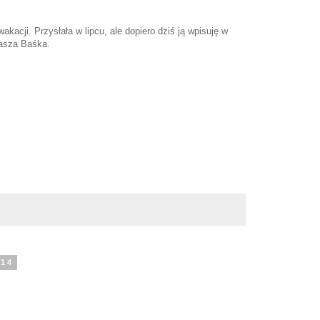
akacji. Przysłała w lipcu, ale dopiero dziś ją wpisuję w
nasza Baśka.
014
"