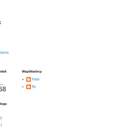
k
łówna
etleń
Współtwórcy
Nata
flp
68
loga
5)
1)