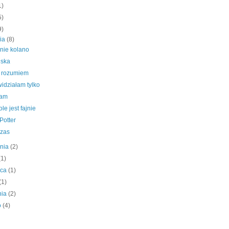
1)
5)
9)
nia
(8)
mnie kolano
ska
e rozumiem
widziałam tylko
tam
le jest fajnie
Potter
czas
śnia
(2)
(1)
wca
(1)
(1)
nia
(2)
o
(4)