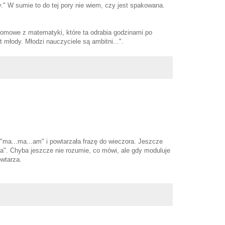
." W sumie to do tej pory nie wiem, czy jest spakowana.
 domowe z matematyki, które ta odrabia godzinami po
st młody. Młodzi nauczyciele są ambitni...".
ma...ma...am" i powtarzała frazę do wieczora. Jeszcze
a". Chyba jeszcze nie rozumie, co mówi, ale gdy moduluje
owtarza.