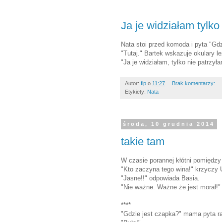
Ja je widziałam tylko
Nata stoi przed komoda i pyta "Gd
"Tutaj." Bartek wskazuje okulary l
"Ja je widziałam, tylko nie patrzyła
Autor:
flp
o
11:27
Brak komentarzy:
Etykiety:
Nata
środa, 10 grudnia 2014
takie tam
W czasie porannej kłótni pomiędzy 
"Kto zaczyna tego wina!" krzyczy 
"Jasne!!" odpowiada Basia.
"Nie ważne. Ważne że jest morał!"
****
"Gdzie jest czapka?" mama pyta r