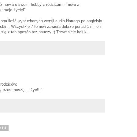
ozmawia o swoim hobby z rodzicami i mówi z
ł moje życie!"
zona ilość wysłuchanych wersji audio Harrego po angielsku
lskim. Wszystkie 7 tomów zawiera dobrze ponad 1 milion
się z ten sposób też nauczy :) Trzymajcie kciuki.
 rodziców:
 czas muszę ... żyć!!!"
014