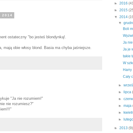
►
2016
(4
►
2015
(2
a 2014
▼
2014
(1
▼
grud
Boli 
Wyzwi
ument ostateczny "bo jesteś blondynką!.
Ja ni
ia, mają obie włosy blond. Basia ma chyba jaśniejsze.
Ja je 
takie 
W szko
Harry 
Cały 
►
wrze
►
lipca
ykuje "Ja nie rozumiem!"
►
czer
dnie nie rozumiesz?"
►
maja
iem!!!"
►
kwiet
►
luteg
►
2013
(9)