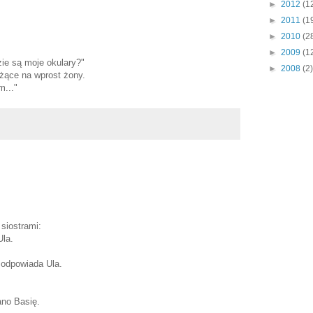
►
2012
(1
►
2011
(1
►
2010
(2
►
2009
(1
zie są moje okulary?"
►
2008
(2)
eżące na wprost żony.
m..."
siostrami:
Ula.
 odpowiada Ula.
ano Basię.