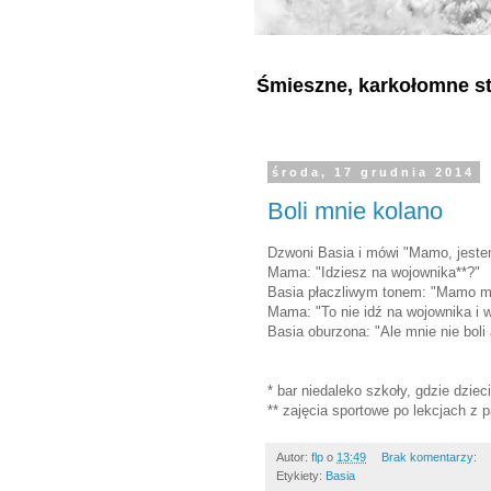
Śmieszne, karkołomne sty
środa, 17 grudnia 2014
Boli mnie kolano
Dzwoni Basia i mówi "Mamo, jest
Mama: "Idziesz na wojownika**?"
Basia płaczliwym tonem: "Mamo mni
Mama: "To nie idź na wojownika i 
Basia oburzona: "Ale mnie nie boli 
* bar niedaleko szkoły, gdzie dzie
** zajęcia sportowe po lekcjach 
Autor:
flp
o
13:49
Brak komentarzy:
Etykiety:
Basia