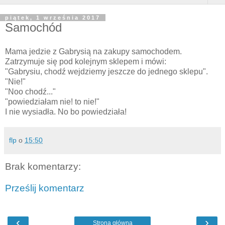
piątek, 1 września 2017
Samochód
Mama jedzie z Gabrysią na zakupy samochodem.
Zatrzymuje się pod kolejnym sklepem i mówi:
"Gabrysiu, chodź wejdziemy jeszcze do jednego sklepu".
"Nie!"
"Noo chodź..."
"powiedziałam nie! to nie!"
I nie wysiadła. No bo powiedziała!
flp
o
15:50
Brak komentarzy:
Prześlij komentarz
‹
›
Strona główna