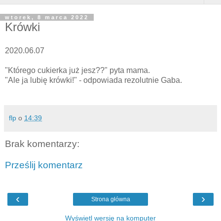
wtorek, 8 marca 2022
Krówki
2020.06.07
"Którego cukierka już jesz??" pyta mama.
"Ale ja lubię krówki!" - odpowiada rezolutnie Gaba.
flp
o
14:39
Brak komentarzy:
Prześlij komentarz
‹
›
Strona główna
Wyświetl wersję na komputer