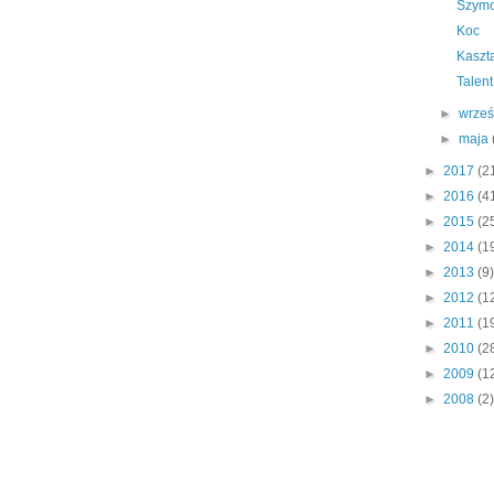
Szym
Koc
Kaszt
Talent
►
wrze
►
maja
►
2017
(2
►
2016
(4
►
2015
(2
►
2014
(1
►
2013
(9)
►
2012
(1
►
2011
(1
►
2010
(2
►
2009
(1
►
2008
(2)