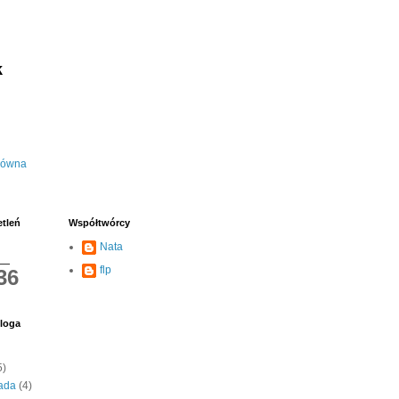
k
łówna
etleń
Współtwórcy
Nata
flp
36
loga
5)
pada
(4)