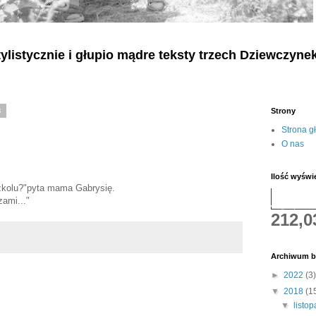
listycznie i głupio mądre teksty
trzech
Dziewczyne
8
Strony
Strona g
O nas
Ilość wyświ
zkolu?"pyta mama Gabrysię.
zami..."
212,0
Archiwum b
►
2022
(3)
▼
2018
(1
▼
listo