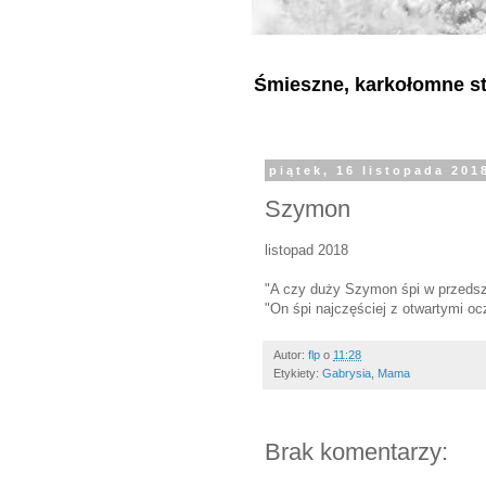
Śmieszne, karkołomne sty
piątek, 16 listopada 201
Szymon
listopad 2018
"A czy duży Szymon śpi w przeds
"On śpi najczęściej z otwartymi oc
Autor:
flp
o
11:28
Etykiety:
Gabrysia
,
Mama
Brak komentarzy: