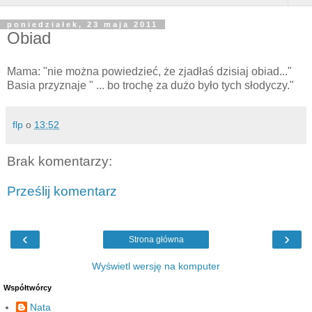
poniedziałek, 23 maja 2011
Obiad
Mama: "nie można powiedzieć, że zjadłaś dzisiaj obiad..."
Basia przyznaje " ... bo trochę za dużo było tych słodyczy."
flp
o
13:52
Brak komentarzy:
Prześlij komentarz
‹
›
Strona główna
Wyświetl wersję na komputer
Współtwórcy
Nata