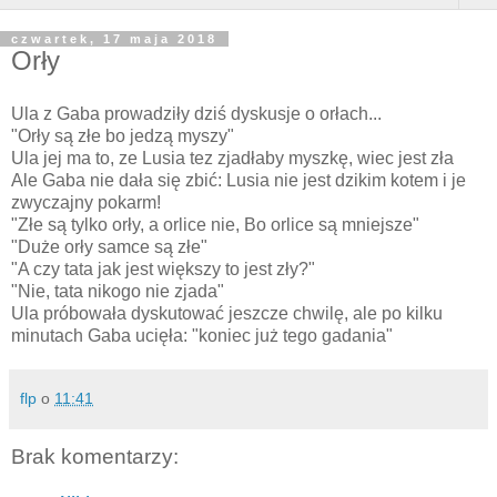
czwartek, 17 maja 2018
Orły
Ula z Gaba prowadziły dziś dyskusje o orłach...
"Orły są złe bo jedzą myszy"
Ula jej ma to, ze Lusia tez zjadłaby myszkę, wiec jest zła
Ale Gaba nie dała się zbić: Lusia nie jest dzikim kotem i je
zwyczajny pokarm!
"Złe są tylko orły, a orlice nie, Bo orlice są mniejsze"
"Duże orły samce są złe"
"A czy tata jak jest większy to jest zły?"
"Nie, tata nikogo nie zjada"
Ula próbowała dyskutować jeszcze chwilę, ale po kilku
minutach Gaba ucięła: "koniec już tego gadania"
flp
o
11:41
Brak komentarzy: