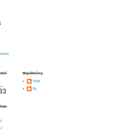
k
łówna
etleń
Współtwórcy
Nata
flp
33
loga
5)
1)