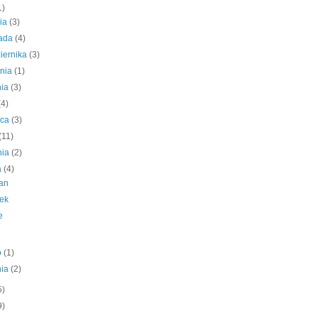
1)
nia
(3)
pada
(4)
iernika
(3)
śnia
(1)
nia
(3)
(4)
wca
(3)
(11)
nia
(2)
a
(4)
an
ek
e
o
(1)
nia
(2)
5)
9)