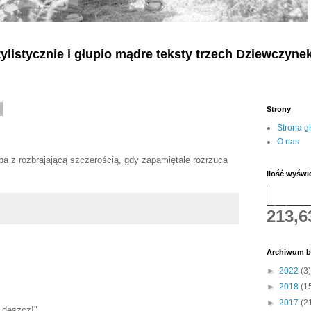
listycznie i głupio mądre teksty
trzech
Dziewczyne
Strony
Strona g
O nas
a z rozbrajającą szczerością, gdy zapamiętale rozrzuca
Ilość wyświ
213,6
Archiwum b
►
2022
(3)
►
2018
(1
►
2017
(2
 deszcz!"