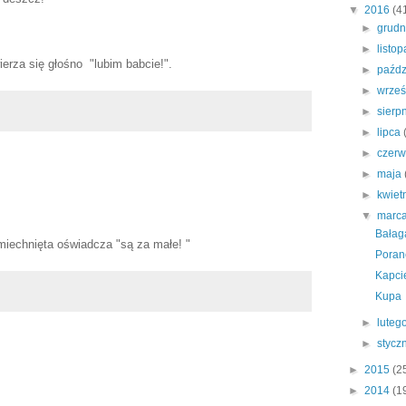
▼
2016
(4
►
grud
►
listo
rza się głośno "lubim babcie!".
►
paźdz
►
wrze
►
sierp
►
lipca
►
czer
►
maja
►
kwiet
▼
marc
Bałag
iechnięta oświadcza "są za małe! "
Poran
Kapci
Kupa
►
luteg
►
stycz
►
2015
(2
►
2014
(1