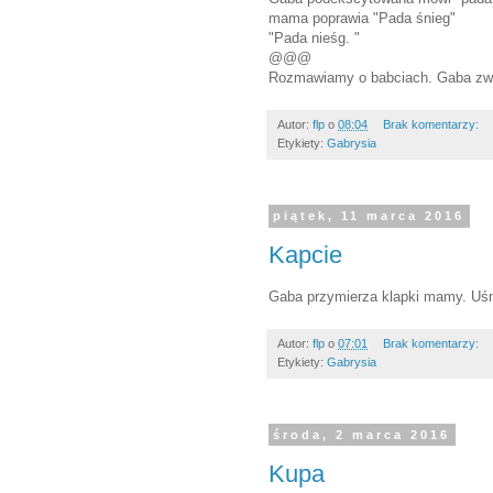
mama poprawia "Pada śnieg"
"Pada nieśg. "
@@@
Rozmawiamy o babciach. Gaba zwie
Autor:
flp
o
08:04
Brak komentarzy:
Etykiety:
Gabrysia
piątek, 11 marca 2016
Kapcie
Gaba przymierza klapki mamy. Uśm
Autor:
flp
o
07:01
Brak komentarzy:
Etykiety:
Gabrysia
środa, 2 marca 2016
Kupa