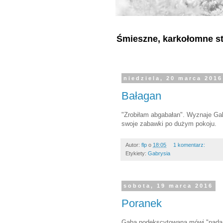
Śmieszne, karkołomne sty
niedziela, 20 marca 2016
Bałagan
"Zrobiłam abgabałan". Wyznaje Gab
swoje zabawki po dużym pokoju.
Autor:
flp
o
18:05
1 komentarz:
Etykiety:
Gabrysia
sobota, 19 marca 2016
Poranek
Gaba podekscytowana mówi "pada