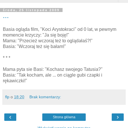
środa, 25 listopada 2009
...
Basia ogląda film, "Koci Arystokraci" od 0 lat, w pewnym
momencie krzyczy: "Ja się boję!"
Mama: "Przecież wczoraj też to oglądałaś?!"
Basia: "Wczoraj też się bałam!"
* * *
Mama pyta sie Basi: "Kochasz swojego Tatusia?"
Basia: "Tak kocham, ale ... on ciągle gubi czapki i
rękawiczki!"
flp
o
18:20
Brak komentarzy:
‹
›
Strona główna
Wyświetl wersję na komputer