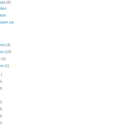
pada
(5)
stwo
łam
ałam się
śnia
(4)
nia
(10)
o
(1)
nia
(1)
1)
5)
9)
2)
9)
8)
2)