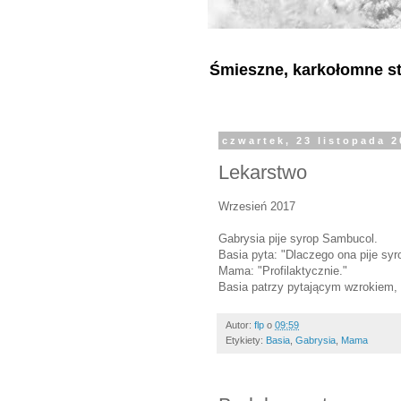
Śmieszne, karkołomne sty
czwartek, 23 listopada 
Lekarstwo
Wrzesień 2017
Gabrysia pije syrop Sambucol.
Basia pyta: "Dlaczego ona pije syr
Mama: "Profilaktycznie."
Basia patrzy pytającym wzrokiem, 
Autor:
flp
o
09:59
Etykiety:
Basia
,
Gabrysia
,
Mama