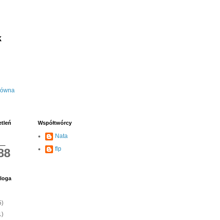
k
łówna
etleń
Współtwórcy
Nata
flp
88
loga
5)
1)