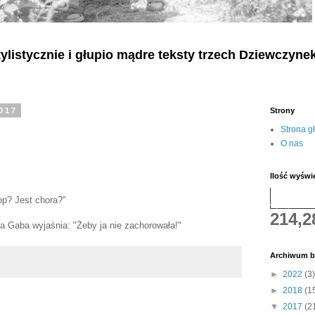
listycznie i głupio mądre teksty
trzech
Dziewczyne
2017
Strony
Strona g
O nas
Ilość wyświ
op? Jest chora?"
214,2
a Gaba wyjaśnia: "Żeby ja nie zachorowała!"
Archiwum b
►
2022
(3)
►
2018
(1
▼
2017
(2