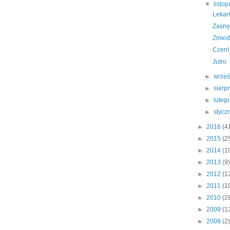
▼
listo
Lekar
Zasnę
Zmiod
Czerń
Jutro
►
wrze
►
sierp
►
luteg
►
stycz
►
2016
(4
►
2015
(2
►
2014
(1
►
2013
(9)
►
2012
(1
►
2011
(1
►
2010
(2
►
2009
(1
►
2008
(2)