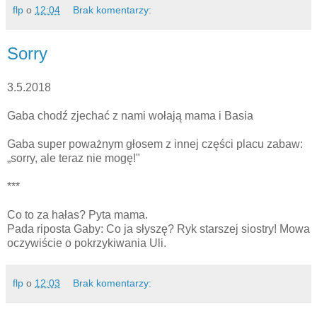
flp
o
12:04
Brak komentarzy:
Sorry
3.5.2018
Gaba chodź zjechać z nami wołają mama i Basia
Gaba super poważnym głosem z innej części placu zabaw:
„sorry, ale teraz nie mogę!"
***
Co to za hałas? Pyta mama.
Pada riposta Gaby: Co ja słyszę? Ryk starszej siostry! Mowa
oczywiście o pokrzykiwania Uli.
flp
o
12:03
Brak komentarzy: