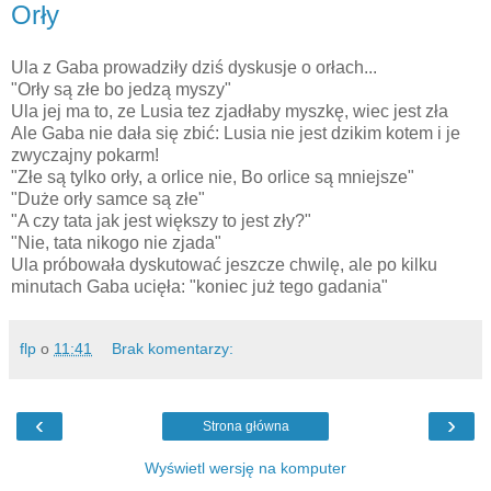
Orły
Ula z Gaba prowadziły dziś dyskusje o orłach...
"Orły są złe bo jedzą myszy"
Ula jej ma to, ze Lusia tez zjadłaby myszkę, wiec jest zła
Ale Gaba nie dała się zbić: Lusia nie jest dzikim kotem i je
zwyczajny pokarm!
"Złe są tylko orły, a orlice nie, Bo orlice są mniejsze"
"Duże orły samce są złe"
"A czy tata jak jest większy to jest zły?"
"Nie, tata nikogo nie zjada"
Ula próbowała dyskutować jeszcze chwilę, ale po kilku
minutach Gaba ucięła: "koniec już tego gadania"
flp
o
11:41
Brak komentarzy:
‹
›
Strona główna
Wyświetl wersję na komputer