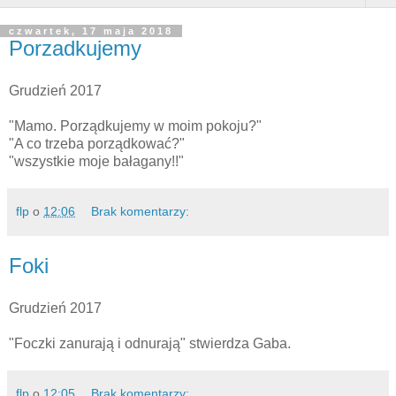
czwartek, 17 maja 2018
Porzadkujemy
Grudzień 2017
"Mamo. Porządkujemy w moim pokoju?"
"A co trzeba porządkować?"
"wszystkie moje bałagany!!"
flp
o
12:06
Brak komentarzy:
Foki
Grudzień 2017
"Foczki zanurają i odnurają" stwierdza Gaba.
flp
o
12:05
Brak komentarzy: