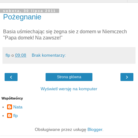
sobota, 30 lipca 2011
Pożegnanie
Basia uśmiechając się żegna sie z domem w Niemczech
"Papa domek! Na zawsze!"
flp
o
09:08
Brak komentarzy:
‹
›
Strona główna
Wyświetl wersję na komputer
Współtwórcy
Nata
flp
Obsługiwane przez usługę
Blogger
.