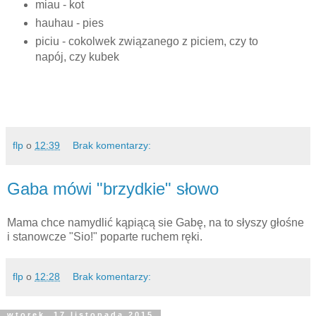
miau - kot
hauhau - pies
piciu - cokolwek związanego z piciem, czy to
napój, czy kubek
flp
o
12:39
Brak komentarzy:
Gaba mówi "brzydkie" słowo
Mama chce namydlić kąpiącą sie Gabę, na to słyszy głośne
i stanowcze "Sio!" poparte ruchem ręki.
flp
o
12:28
Brak komentarzy:
wtorek, 17 listopada 2015