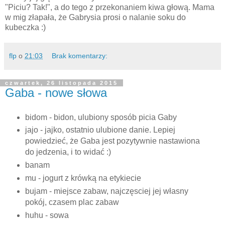
"Piciu? Tak!", a do tego z przekonaniem kiwa głową. Mama
w mig złapała, że Gabrysia prosi o nalanie soku do
kubeczka :)
flp
o
21:03
Brak komentarzy:
czwartek, 26 listopada 2015
Gaba - nowe słowa
bidom - bidon, ulubiony sposób picia Gaby
jajo - jajko, ostatnio ulubione danie. Lepiej
powiedzieć, że Gaba jest pozytywnie nastawiona
do jedzenia, i to widać :)
banam
mu - jogurt z krówką na etykiecie
bujam - miejsce zabaw, najczęsciej jej własny
pokój, czasem plac zabaw
huhu - sowa