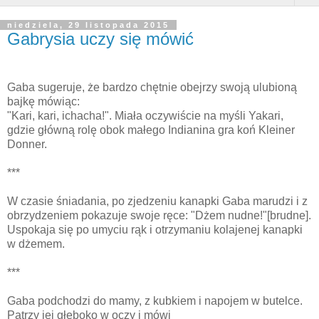
niedziela, 29 listopada 2015
Gabrysia uczy się mówić
Gaba sugeruje, że bardzo chętnie obejrzy swoją ulubioną
bajkę mówiąc:
"Kari, kari, ichacha!". Miała oczywiście na myśli Yakari,
gdzie główną rolę obok małego Indianina gra koń Kleiner
Donner.
***
W czasie śniadania, po zjedzeniu kanapki Gaba marudzi i z
obrzydzeniem pokazuje swoje ręce: "Dżem nudne!"[brudne].
Uspokaja się po umyciu rąk i otrzymaniu kolajenej kanapki
w dżemem.
***
Gaba podchodzi do mamy, z kubkiem i napojem w butelce.
Patrzy jej głęboko w oczy i mówi