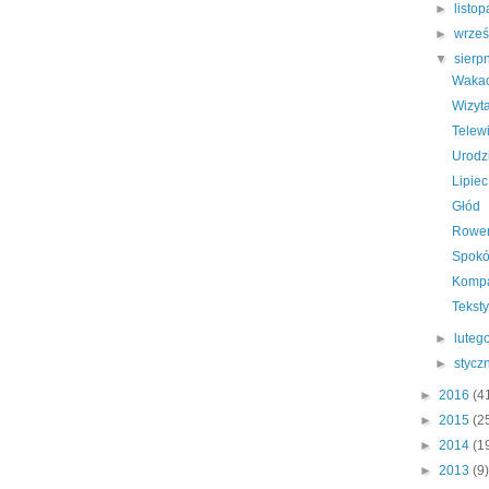
►
listo
►
wrze
▼
sierp
Wakac
Wizyta
Telew
Urodz
Lipiec
Głód
Rowe
Spokó
Komp
Tekst
►
luteg
►
stycz
►
2016
(4
►
2015
(2
►
2014
(1
►
2013
(9)