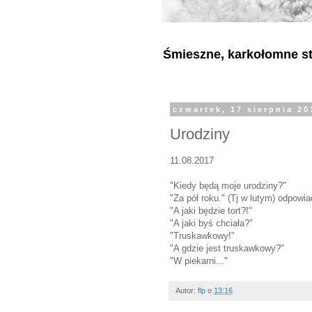
Śmieszne, karkołomne sty
czwartek, 17 sierpnia 20
Urodziny
11.08.2017
"Kiedy będą moje urodziny?"
"Za pół roku." (Tj w lutym) odpow
"A jaki będzie tort?!"
"A jaki byś chciała?"
"Truskawkowy!"
"A gdzie jest truskawkowy?"
"W piekarni..."
Autor:
flp
o
13:16