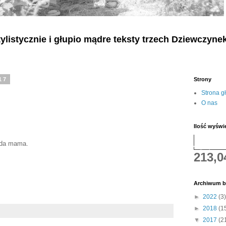
listycznie i głupio mądre teksty
trzech
Dziewczyne
17
Strony
Strona g
O nas
Ilość wyświ
iada mama.
213,0
Archiwum b
►
2022
(3)
►
2018
(1
▼
2017
(2