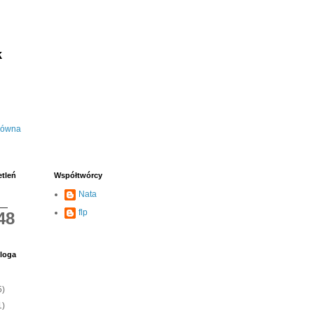
k
łówna
etleń
Współtwórcy
Nata
flp
48
loga
5)
1)