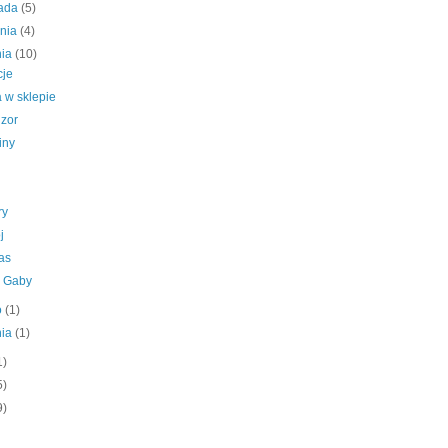
pada
(5)
śnia
(4)
nia
(10)
je
 w sklepie
izor
iny
ry
j
as
y Gaby
o
(1)
nia
(1)
1)
5)
9)