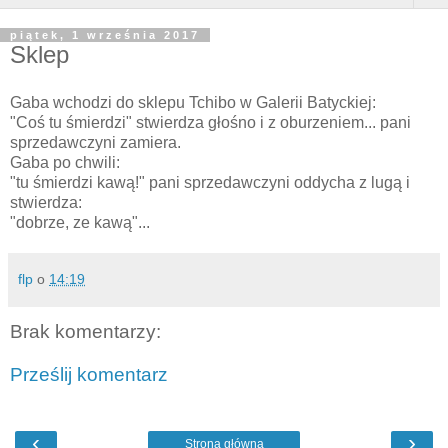
piątek, 1 września 2017
Sklep
Gaba wchodzi do sklepu Tchibo w Galerii Batyckiej:
"Coś tu śmierdzi" stwierdza głośno i z oburzeniem... pani
sprzedawczyni zamiera.
Gaba po chwili:
"tu śmierdzi kawą!" pani sprzedawczyni oddycha z lugą i
stwierdza:
"dobrze, ze kawą"...
flp
o
14:19
Brak komentarzy:
Prześlij komentarz
‹
›
Strona główna