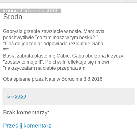
środa, 3 sierpnia 2016
Środa
Gabrysia grzebie zawzięcie w nosie. Mam pyta
podchwytliwie "co tam masz w tym nosku? ".
"Coś do jedzenia" odpowiada rezolutnie Gaba.
***
Basia zabrała plastelinę Gabie. Gaba oburzona krzyczy
"zostaw to moje!!!". Po chwili reflektuje się i mówi
"nakrzyczalam na ciebie przepraszam. "
Oba spisane przez Natę w Borucinie 3.8.2016
flp
o
20:20
Brak komentarzy:
Prześlij komentarz