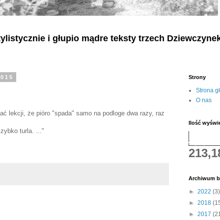
listycznie i głupio mądre teksty
trzech
Dziewczyne
2015
Strony
Strona g
O nas
iać lekcji, że pióro "spada" samo na podloge dwa razy, raz
Ilość wyświ
ybko turla. ..."
213,1
Archiwum b
►
2022
(3)
►
2018
(1
►
2017
(2