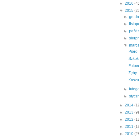
►
2016
(4
▼
2015
(2
►
grud
►
listo
►
paźdz
►
sierp
▼
marc
Pióro
Szkoł
Fulpe
Zęby
Koszu
►
luteg
►
stycz
►
2014
(1
►
2013
(9)
►
2012
(1
►
2011
(1
►
2010
(2