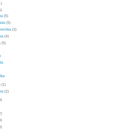
1)
5)
nia
(5)
pada
(5)
iernika
(3)
nia
(4)
a
(5)
a
da
lka
o
(1)
nia
(2)
9)
2)
9)
8)