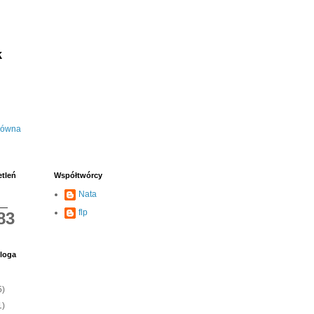
k
łówna
etleń
Współtwórcy
Nata
flp
83
loga
5)
1)