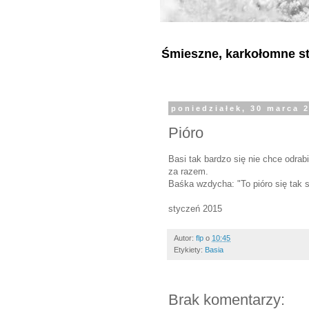
Śmieszne, karkołomne sty
poniedziałek, 30 marca 
Pióro
Basi tak bardzo się nie chce odrab
za razem.
Baśka wzdycha: "To pióro się tak sz
styczeń 2015
Autor:
flp
o
10:45
Etykiety:
Basia
Brak komentarzy: