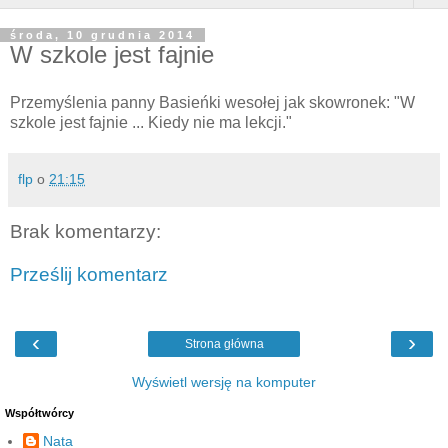
środa, 10 grudnia 2014
W szkole jest fajnie
Przemyślenia panny Basieńki wesołej jak skowronek: "W
szkole jest fajnie ... Kiedy nie ma lekcji."
flp
o
21:15
Brak komentarzy:
Prześlij komentarz
‹
›
Strona główna
Wyświetl wersję na komputer
Współtwórcy
Nata