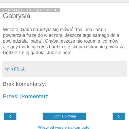
czwartek, 10 lipca 2014
Gabrysia
Wczoraj Gaba nauczyła się mówić "ma...ma...am" i
powtarzała frazę do wieczora. Jeszcze tego samego dnia
powiedziała "baba". Chyba jeszcze nie rozumie, co mówi,
ale gdy moduluje głos bardzo się skupia i strannie powtarza.
Będzie z niej gaduła. Już się boję.
flp
o
08:14
Brak komentarzy:
Prześlij komentarz
‹
›
Strona główna
Wyświetl wersję na komputer