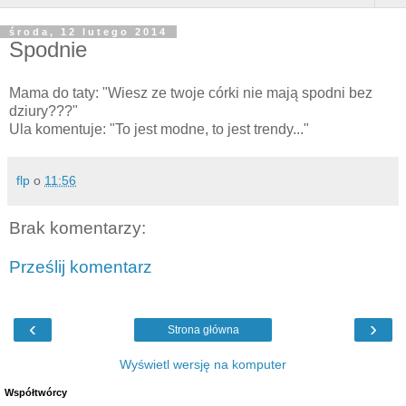
środa, 12 lutego 2014
Spodnie
Mama do taty: "Wiesz ze twoje córki nie mają spodni bez
dziury???"
Ula komentuje: "To jest modne, to jest trendy..."
flp
o
11:56
Brak komentarzy:
Prześlij komentarz
‹
›
Strona główna
Wyświetl wersję na komputer
Współtwórcy