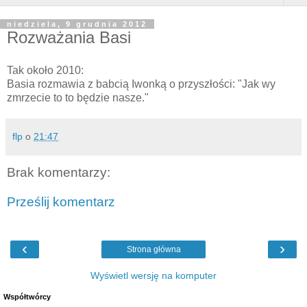
niedziela, 9 grudnia 2012
Rozważania Basi
Tak około 2010:
Basia rozmawia z babcią Iwonką o przyszłości: "Jak wy
zmrzecie to to będzie nasze."
flp
o
21:47
Brak komentarzy:
Prześlij komentarz
‹
›
Strona główna
Wyświetl wersję na komputer
Współtwórcy