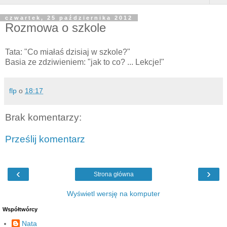
czwartek, 25 października 2012
Rozmowa o szkole
Tata: "Co miałaś dzisiaj w szkole?"
Basia ze zdziwieniem: "jak to co? ... Lekcje!"
flp
o
18:17
Brak komentarzy:
Prześlij komentarz
‹
›
Strona główna
Wyświetl wersję na komputer
Współtwórcy
Nata