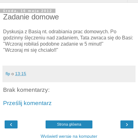
środa, 16 maja 2012
Zadanie domowe
Dyskusja z Basią nt. odrabiania prac domowych. Po
godzinny ślęczeniu nad zadaniem, Tata zwraca się do Basi:
"Wczoraj robiłaś podobne zadanie w 5 minut!"
"Wczoraj mi się chciało!!"
flp
o
13:15
Brak komentarzy:
Prześlij komentarz
‹
›
Strona główna
Wyświetl wersję na komputer