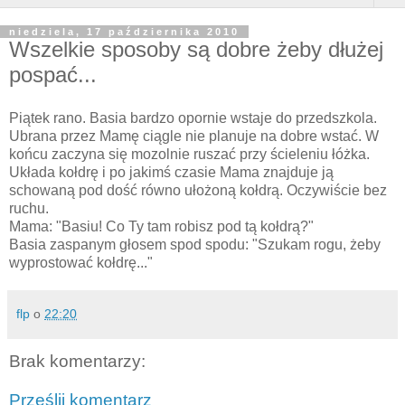
niedziela, 17 października 2010
Wszelkie sposoby są dobre żeby dłużej
pospać...
Piątek rano. Basia bardzo opornie wstaje do przedszkola.
Ubrana przez Mamę ciągle nie planuje na dobre wstać. W
końcu zaczyna się mozolnie ruszać przy ścieleniu łóżka.
Układa kołdrę i po jakimś czasie Mama znajduje ją
schowaną pod dość równo ułożoną kołdrą. Oczywiście bez
ruchu.
Mama: "Basiu! Co Ty tam robisz pod tą kołdrą?"
Basia zaspanym głosem spod spodu: "Szukam rogu, żeby
wyprostować kołdrę..."
flp
o
22:20
Brak komentarzy:
Prześlij komentarz