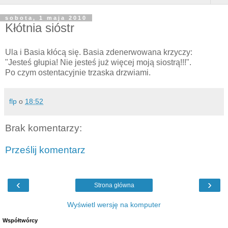
sobota, 1 maja 2010
Kłótnia sióstr
Ula i Basia kłócą się. Basia zdenerwowana krzyczy:
"Jesteś głupia! Nie jesteś już więcej moją siostrą!!!".
Po czym ostentacyjnie trzaska drzwiami.
flp
o
18:52
Brak komentarzy:
Prześlij komentarz
‹
›
Strona główna
Wyświetl wersję na komputer
Współtwórcy