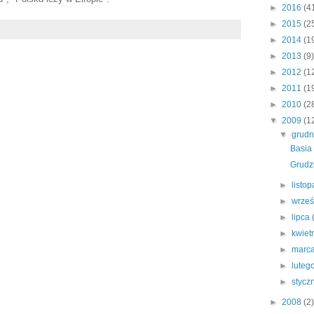
►
2016
(4
►
2015
(2
►
2014
(1
►
2013
(9)
►
2012
(1
►
2011
(1
►
2010
(2
▼
2009
(1
▼
grud
Basia .
Grudz
►
listo
►
wrze
►
lipca
►
kwiet
►
marc
►
luteg
►
stycz
►
2008
(2)