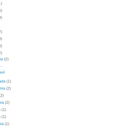
1)
5)
9)
2)
9)
8)
2)
nia
(2)
..
ień
pada
(1)
śnia
(2)
(2)
nia
(2)
a
(1)
o
(1)
nia
(1)