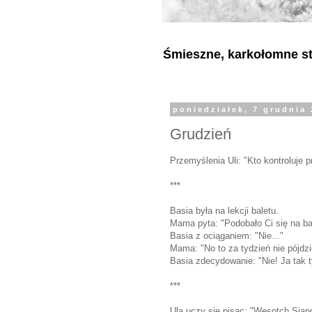
Śmieszne, karkołomne sty
poniedziałek, 7 grudnia
Grudzień
Przemyślenia Uli: "Kto kontroluje pr
***
Basia była na lekcji baletu.
Mama pyta: "Podobało Ci się na ba
Basia z ociąganiem: "Nie..."
Mama: "No to za tydzień nie pójdz
Basia zdecydowanie: "Nie! Ja tak 
***
Ula uczy sie pisac: "Wesotch Siąnd