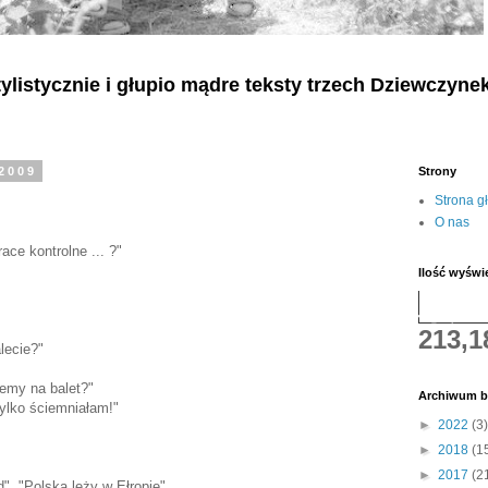
listycznie i głupio mądre teksty
trzech
Dziewczyne
 2009
Strony
Strona g
O nas
ace kontrolne ... ?"
Ilość wyświ
213,1
lecie?"
iemy na balet?"
Archiwum b
tylko ściemniałam!"
►
2022
(3)
►
2018
(1
►
2017
(2
", "Polska leży w Ełropie".