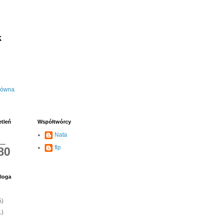
k
łówna
etleń
Współtwórcy
Nata
flp
80
loga
5)
1)