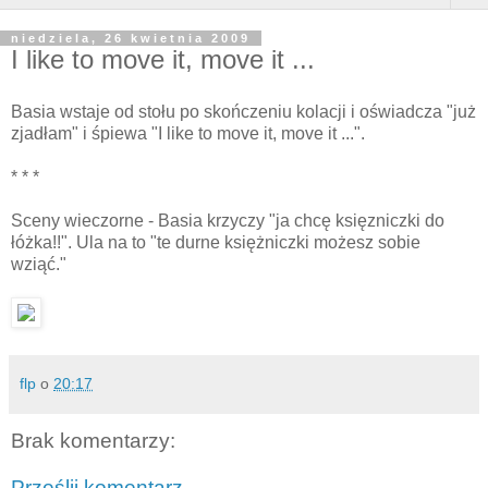
niedziela, 26 kwietnia 2009
I like to move it, move it ...
Basia wstaje od stołu po skończeniu kolacji i oświadcza "już
zjadłam" i śpiewa "I like to move it, move it ...".
* * *
Sceny wieczorne - Basia krzyczy "ja chcę księzniczki do
łóżka!!". Ula na to "te durne księżniczki możesz sobie
wziąć."
flp
o
20:17
Brak komentarzy:
Prześlij komentarz